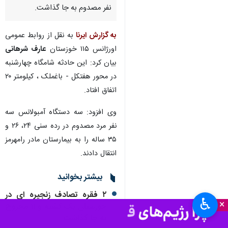
اهواز- ایرنا- سخنگوی اورژانس
۱۱۵ خوزستان گفت: وقوع انفجار در
یک معدن سنگ محور هفتکل -
باغملک در ۲۴ ساعت گذشته سه
نفر مصدوم به جا گذاشت.
به گزارش ایرنا
به نقل از روابط عمومی
اورژانس ۱۱۵ خوزستان
عارف شرهانی
بیان کرد: این حادثه شامگاه چهارشنبه
در محور هفتکل - باغملک ، کیلومتر ۲۰
اتفاق افتاد.
وی افزود: سه دستگاه آمبولانس سه
نفر مرد مصدوم در رده سنی ۲۴، ۲۶ و
♿︎
×
۳۵ ساله را به بیمارستان مادر رامهرمز
انتقال دادند.