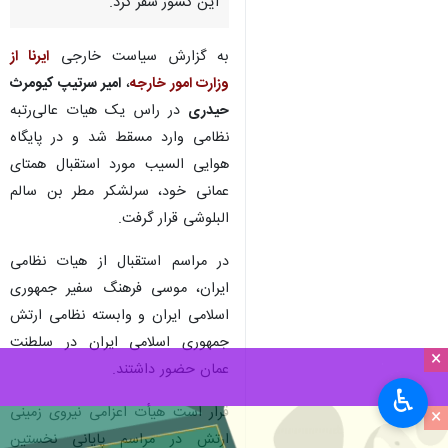
تهران- ایرنا- فرمانده نیروی زمینی
ارتش جمهوری اسلامی ایران به
منظور شرکت در نخستین رزمایش
مشترک زمینی شاهین های
کوهستان ۱ بین ایران و عمان به
این کشور سفر کرد.
به گزارش سیاست خارجی
ایرنا از
وزارت امور خارجه
،
امیر سرتیپ کیومرث
حیدری
در راس یک هیات عالی‌رتبه
نظامی وارد مسقط شد و در پایگاه
هوایی السیب مورد استقبال همتای
عمانی خود، سرلشکر مطر بن سالم
×
البلوشی قرار گرفت.
♿︎
×
در مراسم استقبال از هیات نظامی