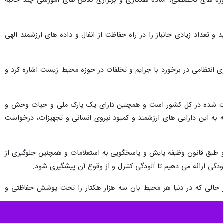
وزه های تخصصی، آماده همکاری و برگزاری کلاس های آموزشی چند جانبه
اظت محیط زیست خراسان رضوی نیز در این دیدار گفت: سازمان حفاظت محیط زیست تا کنون ١۵٠ شهید و تعداد زیادی جانباز را در راه حفاظت از انفال و داده های ارزشمند الهی
نتظامی در برخورد با جرایم و تخلفات در حوزه محیط زیست اشاره کرد و
رای بیشترین تعداد مناطق حفاظت شده در کل کشور است و همچنین دارای یک پارک ملی و حیات وحش و
به این دارایی های ارزشمند و کمبود نیروی انسانی و تجهیزات، درخواست
، گفت: کلانشهر مشهد به تنهایی حدود ۲ هزار و ۵۰۰ واحد تولیدی دارد و طبق قانون وظیفه پایش و پاسخگویی به استعلامات و همچنین جلوگیری از
دگی ارائه می دهیم تا آلودگی کنترل و از وقوع آن پیشگیری شود.
 از ۱۸ هزار هکتار حفاظت و حراست می کند در حالی که در دنیا هر محیط بان سه هزار هکتار را تحت پوشش حفاظتی و