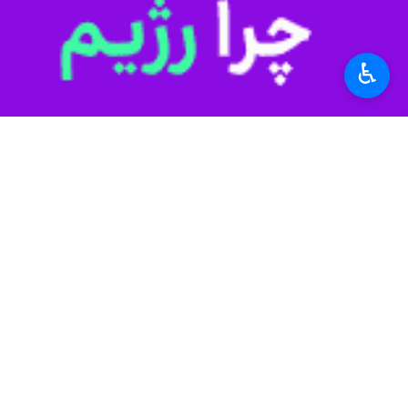
۰ نفر
♿︎
برچسب‌ها
سازمان حفاظت محیط زیست
مشهد
فرماندهی نیروی انتظامی
جمهوری اسلامی ایران
اخبار مرتبط
۶ شکارچی حرفه‌ای در پارک ملی تندوره خراسان رضوی دستگیر شدند
مشهد-ایرنا- رییس پارک ملی تندوره 
سپاه امام رضا(ع) ی
مشهد-ایرنا- فرمانده 