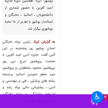
بوشهر- ایرنا- هفتمین دوره جایزه
امید آفرین با حضور شماری از
دانشجویان ، اساتید ، نخبگان و
استاندار بوشهر با تقدیر از ۱۸ نخبه
بوشهری برگزار شد.
به گزارش ایرنا
، رئیس بنیاد نخبگان
استان بوشهر روز پنجشنبه در این
آئین گفت: جایزه ادبی امید آفرین با
حمایت پروفسور ایرج نبی پور
،پروفسور محمود مشفقیان و پروفسور
سید جعفر حمیدی اساتید برجسته
رشته های پزشکی ، فنی و مهندسی و
ادبی ، پشتیبانی مالی بیناد رشد و
اندیشه سازندگی و بنیاد نخبگان
♿︎
×
استان بوشهر برگزار شد.