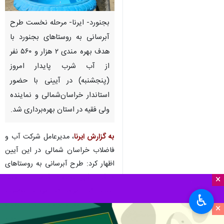
بجنورد- ایرنا- مرحله نخست طرح
آبرسانی به روستاهای بجنورد با
هدف بهره مندی ۲ هزار و ۵۶۰ نفر
از آب شرب پایدار امروز
(پنجشنبه) در آیینی با حضور
استاندار خراسان‌شمالی و نماینده
ولی فقیه در استان بهره‌برداری شد.
به گزارش ایرنا
، مدیرعامل شرکت آب و
فاضلاب خراسان شمالی در این آیین
اظهار کرد: طرح آبرسانی به روستاهای
حاشیه شهر بجنورد شامل ۱۰ روستا
×
است که امروز در مرحله نخست
♿︎
مناطق کلاته نقی، مرز، بازخانه، رشوانلو
×
و حمزانلو از نعمت آب شرب پایدار