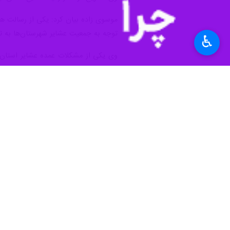
♿︎
است.
به گزارش ایرنا
، سید اسکندر موسوی زاده 
۳۳ هزار خانوار عشایری بزرگترین اس
لرستان، همدان، کرمانشاه و ایلام در خو
وی افزود: همچنین حدود سه میلیون را
است.
قبیل تامین آب، بازگشایی مسیرها، تامین
وی بیان کرد: برخی عشایر استان ملک زر
ساخت سرپناه اقدام کرده و بسیاری از آنه