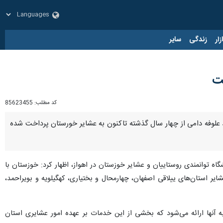
زار
زندگی
سایر
کد مطلب:
85623455