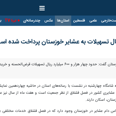
ت‌خارجی
علمی
فلسطین
استان‌ها
عکس
چندرسانه‌ای
ایرنا TV
با