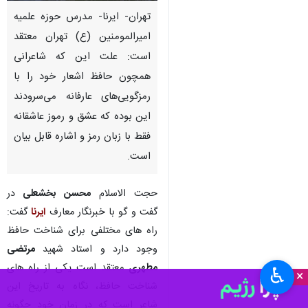
تهران- ایرنا- مدرس حوزه علمیه
امیرالمومنین (ع) تهران معتقد
است: علت این که شاعرانی
همچون حافظ اشعار خود را با
رمزگویی‌های عارفانه می‌سرودند
این بوده که عشق و رموز عاشقانه
فقط با زبان رمز و اشاره قابل بیان
است.
حجت الاسلام
محسن بخشعلی
در
گفت و گو با خبرنگار معارف
ایرنا
گفت:
راه های مختلفی برای شناخت حافظ
وجود دارد و استاد شهید
مرتضی
مطهری
معتقد است یکی از راه های
♿︎
×
شناخت حافظ، نگاه به تاریخ این
شاعر است که در زمان خود چگونه