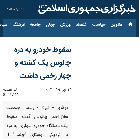
۱۶ مرداد ۱۴۰۵
عناوین‌
سیاست
اقتصاد
ورزش
جهان
جامعه
فرهنگ
سیاس
سقوط خودرو به دره
چالوس یک کشته و
چهار زخمی داشت
۱۳ مهر ۱۴۰۳، ۱۸:۳۹
کد مطلب:
85617440
نوشهر - ایرنا - رییس جمعیت
هلال‌احمر چالوس گفت: سقوط
یک دستگاه خودرو سواری به دره
در نزدیکی روستای "چنس" از