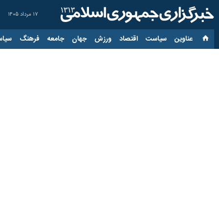
۱۷ مرداد ۱۴۰۵
عناوین‌
سیاست
اقتصاد
ورزش
جهان
جامعه
فرهنگ
سیاس
تردد از کرج و آزادراه ته
۱۳ مهر ۱۴۰۳، ۱۶:۵۵
کرج - ایرنا - مدیرکل راهداری و حمل و
" علی زندی فر" روز جمعه در گفت و گو ب
وی اضافه کرد: تردد انواع وسایل نقلیه
نیمی از جاده کرج - چالوس به مسافت ۱۶۰ کیلومتر در استان البرز و مابقی در مازندران واقع است.
استان‌ها
البرز