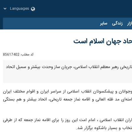
زار
زندگی
سایر
تحاد جهان اسلام است
کد مطلب:
85617402