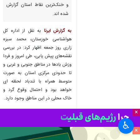
اهواز - ایرنا - مدیرکل هواشناسی
خوزستان گفت: امیدیه در شبانه
روز گذشته با ۴۰.۴ و ایذه با ۱۳.۴
درجه سانتیگراد به ترتیب گرمترین
و خنک‌ترین نقاط استان گزارش
شده اند.
به گزارش ایرنا
به نقل از اداره کل
هواشناسی خوزستان، محمد سبزه
زاری روز جمعه اظهار کرد: در بررسی
نقشه‌های پیش یابی، طی امروز و فردا
×
وزش بادها در مناطق جنوبی و غربی و
تا حدودی مرکزی استان به صورت
♿︎
متوسط همراه با تندباد لحظه ای
×
خواهد بود و احتمال وقوع گرد و