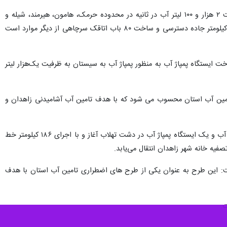
دار سیستان و بلوچستان گفت: ۳۵ هزار میلیارد ریال اعتبار طی سال‌های اخیر برای اجرای طرح های اضطراری تامین آب آشامیدنی منطقه