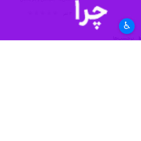
منصور بیجار روز جمعه در گفت و گو با خ
بندان- میل نادر به زابل مورد توجه قرار
♿︎
وی با اشاره به آغاز انتقال آب از من
توزیع برق منطقه ای و نیز نصب ترانس ب
که در این طرح دیده شده است.
در ثانیه را از دیگر موارد لحاظ شده در
بیجار همچنین با اشاره به طرح انتقا
میرجاوه به ترتیب ۲۴ و سه میلیون متر معکب در سال در حال انجام است.