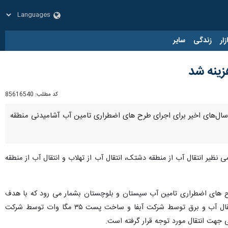
زار
زندگی
سایر
کد مطلب:
85616540