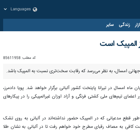
زار
زندگی
سایر
ز المپیک است
کد مطلب:
85611958