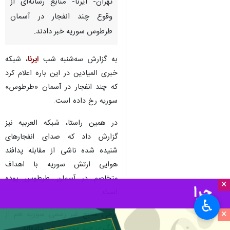
تهران- ایرنا- منابع رسانه‌ای از
وقوع چند انفجار در آسمان
طرطوس سوریه خبر دادند.
به گزارش سه‌شنبه شب
ایرنا
، شبکه
خبری المیادین در این باره اعلام کرد
که چند انفجار در آسمان «طرطوس»
سوریه رخ داده است.
در همین راستا، شبکه العربیه نیز
گزارش داد که صدای انفجارهای
شنیده شده ناشی از مقابله پدافند
هوایی ارتش سوریه با اهداف
متخاصم در آسمان طرطوس بوده
×
است.
♿︎
×
برخی منابع غیر رسمی سوریه هم از
رهگیری چند موشک خبر داده‌اند.