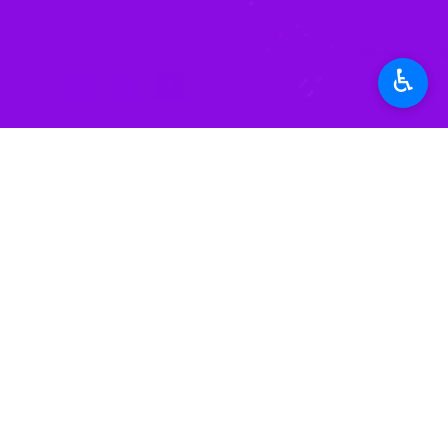
برچسب‌ها
♿︎
مشهد
احمد مروی
اخبار مرتبط
تولیت آستان قدس: ح
مشهد - ایرنا - تولی
تولیت آستان قدس رض
مشهد- ایرنا- تولیت آ