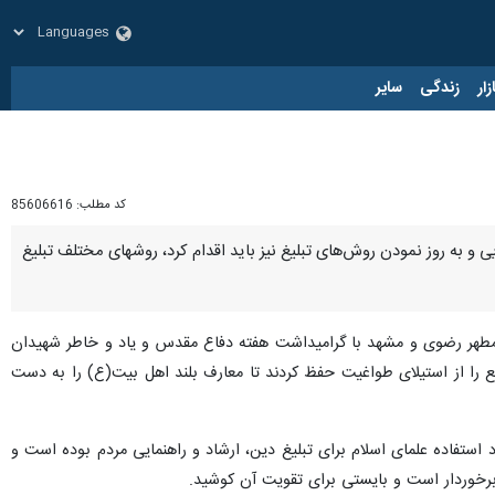
زار
زندگی
سایر
کد مطلب:
85606616
مشهد- ایرنا- تولیت آستان قدس رضوی گفت: ضمن صیانت از جایگاه منبر، در جهت استفاده از ابزارهای نوین، پویایی و به روز نمودن روش‌های تبلیغ نیز باید اقدام کرد، روش‎های مختلف تبلیغ
 مطهر رضوی و مشهد با گرامیداشت هفته دفاع مقدس و یاد و خاطر شهیدان
ا پایمردی‎، مجاهدت، از خودگذشتگی و ایثار، تشیع را از استیلای طواغیت حفظ کردند تا معارف بلند اهل بیت(ع) را به دست
رد استفاده علمای اسلام برای تبلیغ دین، ارشاد و راهنمایی مردم بوده است و
ی برخوردار است و بایستی برای تقویت آن کوشید.