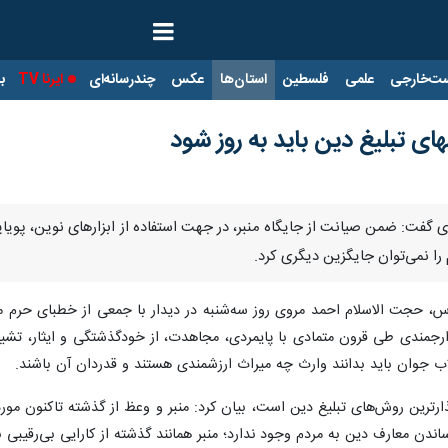
ت‌خارجی
علمی
فلسطین
استان‌ها
عکس
چندرسانه‌ای
ایرنا TV
با
 تبلیغ دین باید به روز شود
دیگری کرد.
دس، حجت الاسلام احمد مروی روز سه‌شنبه در دیدار با جمعی از خطبای حرم
و رزمندگان جنگ تحمیلی افزود: بزرگان ارجمندی طی قرون متمادی ب
طلاب جوان باید بدانند وارث چه میراث ارزشمندی هستند و قدردان آن باشند.
رگذارترین روش‌های تبلیغ دین است، بیان کرد: منبر و وعظ از گذشته تاکنون مو
 رساندن معارف دین به مردم وجود ندارد؛ منبر همانند گذشته از کارایی بی‌رقیب