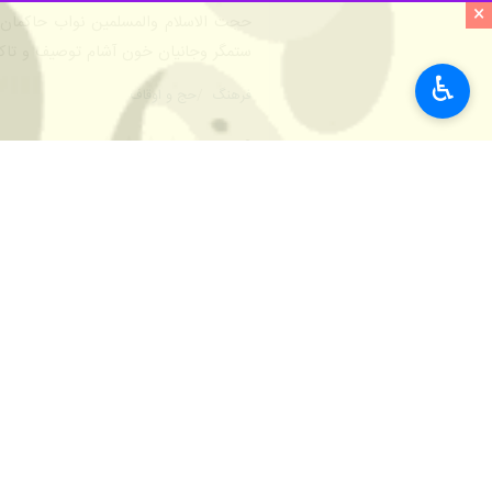
×
حجت الاسلام والمسلمین نواب حاکمان ب
ستمگر وجانیان خون آشام توصیف و تاکید 
♿︎
فرهنگ
حج و اوقاف
۶ نفر
برچسب‌ها
سازمان حج و زیارت
حج
عمره مفرده
اخبار مرتبط
نخستین گروه از عمره‌
تهران- ایرنا- نخستین گروه از عمره‌گزاران ایر