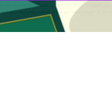
رخی کشورها که سوخت جنگنده هایی را تامین می کنند که بر سر مردم مظلو
کرد: اگر کشورهای منطقه امروز به کمک فلسطین و لبنان نروند از این رژیم جن
گزاران ایرانی عازم مکه شدند
انی ۱۴۰۳ پس از زیارت مرقد پیامبر (ص) و ائمه بقیع…