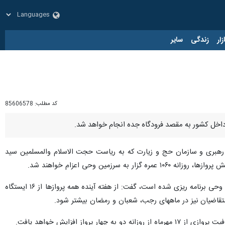
زار
زندگی
سایر
کد مطلب:
85606578
م رهبری و سازمان حج و زیارت که به ریاست حجت الاسلام والمسلمین سید
ین وحی اعزام خواهند شد.
غلامرضا رضایی با بیان اینکه درحال حاضر تا پایان عملیات عمره در ماه شوال برای اعزام ۱۷۰ هزار عمره گزار به سرزمین وحی برنامه ریزی شده است، گفت: از هفته آینده همه پروازها از ۱۶ ایستگاه
تقاضیان نیز در ماههای رجب، شعبان و رمضان بیشتر شود.
 افزایش خواهد یافت.