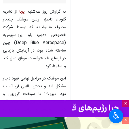
تهران-ایرنا- رسانه‌های چینی از
ناموفق بودن اولین آزمایش
موشک چندبار مصرف این کشور
خبر دادند.
به گزارش روز سه‌شنبه
ایرنا
از نشریه
گلوبال تایمز، اولین موشک چندبار
مصرف «نبیولا-۱» که توسط شرکت
خصوصی «دیپ بلو ایرواسپیس»
(Deep Blue Aerospace) چین
ساخته شده بود، در آزمایش بازیابی
در ارتفاع بالا نتوانست موفق عمل کند
×
و سقوط کرد.
♿︎
این موشک در مراحل نهایی فرود دچار
×
مشکل شد و بخش بالایی آن آسیب