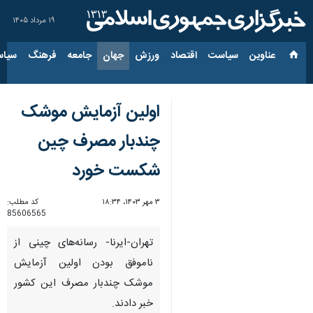
۱۹ مرداد ۱۴۰۵
عناوین‌
سیاست
اقتصاد
ورزش
جهان
جامعه
فرهنگ
سیاس
اولین آزمایش موشک
چندبار مصرف چین
شکست خورد
۳ مهر ۱۴۰۳، ۱۸:۳۴
کد مطلب:
85606565