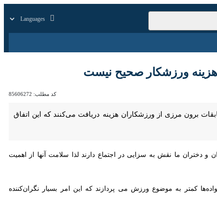
زار
زندگی
سایر
ورزشکار صحیح نیست
کد مطلب:
85606272