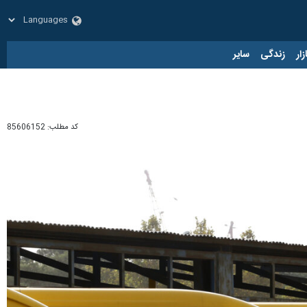
زار
زندگی
سایر
کد مطلب:
85606152