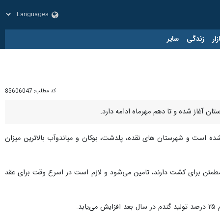
زار
زندگی
سایر
کد مطلب:
85606047