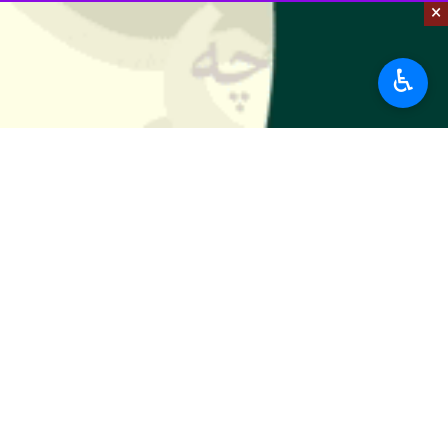
×
♿︎
ارومیه - ایرنا - رییس سازمان جهاد کش
خسرو شهبازی روز سه شنبه در گفت و گو
تولید این دانه روغنی را در استان به خو
وی با اشاره به اینکه سطح ابلاغی امسا
قرارداد به مراکز و مدیریت های جهاد کش
شهبای گفت: کشت کلزا موجب می‌شود تا از آب بارندگی و
بیشتر بخوانید
کشت کلزا ضرورتی برای تحقق اقت
کشت کلزا در آذربایجان‌غربی ۳۰ درصد کاهش یافت
جهاد کشاورزی میاندوآب نسبت به 
یک هزار هکتار زمین کشاورزی در ب