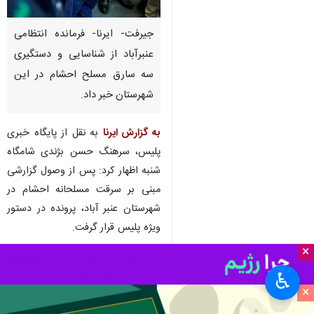
جیرفت- ایرنا- فرمانده انتظامی
عنبرآباد از شناسایی و دستگیری
سه سارق مسلح احشام در این
شهرستان خبر داد.
به گزارش ایرنا
به نقل از پایگاه خبری
پلیس، سرهنگ حسن بژندی شامگاه
شنبه اظهار کرد: پس از وصول گزارشی
مبنی بر سرقت مسلحانه احشام در
شهرستان عنبر آباد، پرونده در دستور
ویژه پلیس قرار گرفت.
×
وی ادامه داد: سه نفر سارق مسلح که
♿︎
اقدام به سرقت مسلحانه احشام در
×
این شهرستان کرده بودند با اقدامات