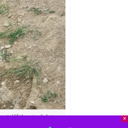
بروجرد - ایرنا - مدیر جهاد کشاورزی بروجرد گفت: یک هزار و ۵۰ رشته قنات در شهرستان وج
×