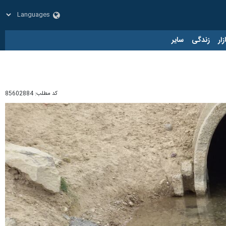
زار
زندگی
سایر
کد مطلب:
85602884