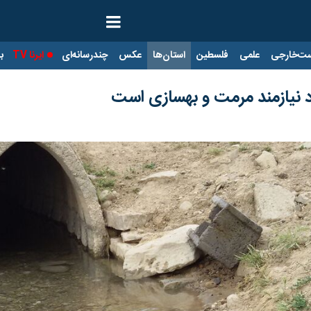
ت‌خارجی
علمی
فلسطین
استان‌ها
عکس
چندرسانه‌ای
ایرنا TV
با