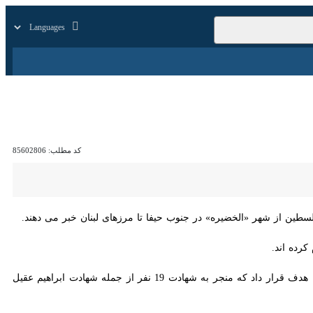
زار
زندگی
سایر
کد مطلب:
85602806
 شهر «الخضیره» در جنوب حیفا تا مرزهای لبنان خبر می دهند.
ه اند.
، ارتش رژیم صهیونیستی روز جمعه به منطقه ضاحیه در جنوب بیروت حمله کرد و یک ساختمان را هدف قرار داد که منجر به شهادت 19 نفر از جمله شهادت ابراهیم عقیل از