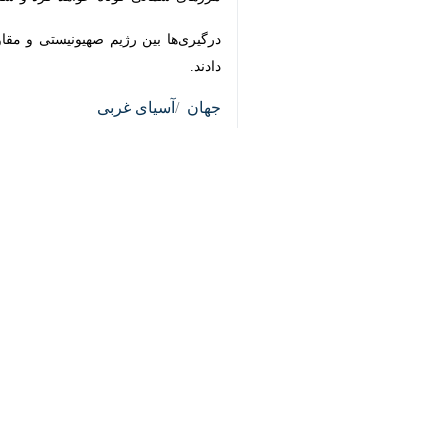
×
درگیری‌ها بین رژیم صهیونیستی و مقاو
جهان
آسیای غربی
♿︎
۰ نفر
برچسب‌ها
لبنان
بیروت
حزب الله لبنان
رژیم صهیونیستی
فلسطین
اخبار مرتبط
افزایش شمار شهدای حم
تهران- ایرنا- شبکه ا