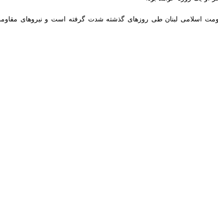
مت اسلامی لبنان طی روزهای گذشته شدت گرفته است و نیروهای مقاومت لبنا
له تروریستی بیروت به ۳۱ نفر
لمیادین از افزایش شهدای شمار شهدای حمله رژیم صهیونیستی به پایتخت لبنان…