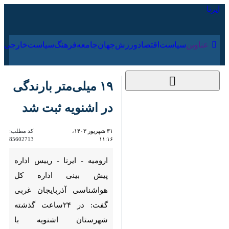
۱۷ مرداد ۱۴۰۵
عناوین‌
سیاست
اقتصاد
ورزش
جهان
جامعه
فرهنگ
سیاس
۱۹ میلی‌متر بارندگی در
اشنویه ثبت شد
۳۱ شهریور ۱۴۰۳، ۱۱:۱۶
کد مطلب:
85602713
ارومیه - ایرنا - رییس اداره پیش
بینی اداره کل هواشناسی
آذربایجان غربی گفت: در ۲۴ساعت
گذشته شهرستان اشنویه با
۱۹میلی‌متر بارندگی پربارش ترین