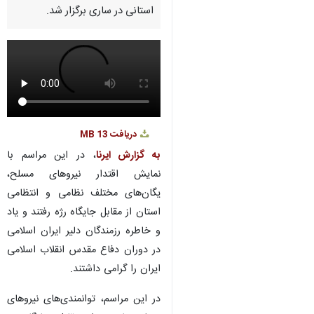
Pause
Play
00:00
00:00
♿︎