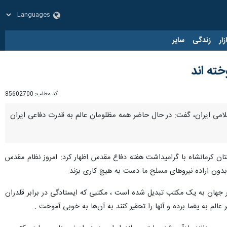
زار
زندگی
سایر
ته اند
کد مطلب:
85602700