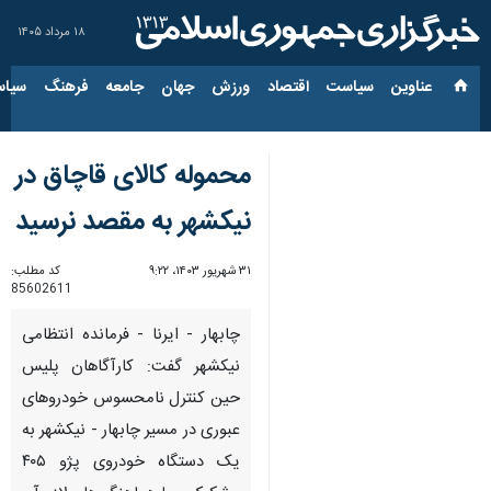
۱۸ مرداد ۱۴۰۵
عناوین‌
سیاست
اقتصاد
ورزش
جهان
جامعه
فرهنگ
سیاس
محموله کالای قاچاق در
نیکشهر به مقصد نرسید
۳۱ شهریور ۱۴۰۳، ۹:۲۲
کد مطلب:
85602611
چابهار - ایرنا - فرمانده انتظامی