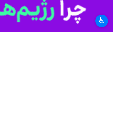
معاون هماهنگ کننده ارتش جمهوری اسلا
مردم مظلوم را مورد هدف قرار داد.
♿︎
به گزارش
ایرنا
، همزمان با آغاز نخستین
نمایش گذاشتند.
۳۱ شهریورماه سال ۱۳۵۹ ارتش متجاوز بعث عراق با عبور از مرزها به خاک میهن اسلامی حمله کرد.
استان‌ها
خوزستان
۰ نفر
برچسب‌ها
جنگ تحمیلی
دفاع مقدس
نیروی زمینی ارتش جمهوری
اسلامی ایران
هفته دفاع مقدس
خوزستان