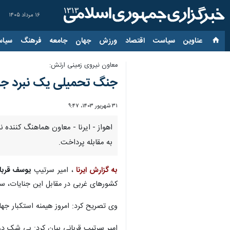
۱۶ مرداد ۱۴۰۵
عناوین‌
سیاست
اقتصاد
ورزش
جهان
جامعه
فرهنگ
سیاس
معاون نیروی زمینی ارتش:
جنگ تحمیلی یک نبرد ج
۳۱ شهریور ۱۴۰۳، ۹:۴۷
اهواز - ایرنا - معاون هماهنگ کننده 
به مقابله پرداخت.
به گزارش ایرنا
، امیر سرتیپ
یوسف قربا
کشورهای غربی در مقابل این جنایات، س
وی تصریح کرد: امروز هیمنه استکبار ج
امیر سرتیپ قربانی بیان کرد: بی شک 