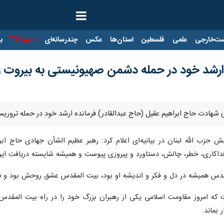
ت‌خارجی
علمی
فلسطین
استان‌ها
عکس
چندرسانه‌ای
ایرنا TV
با
ارشد خود در حمله دشمن صهیونیستی به بیروت را 
یه‌ای شهادت حاج ابراهیم عقیل (حاج عبدالقادر) فرمانده ارشد خود در حمله تر
نبش حزب الله لبنان در بیانیه‌ای اعلام کرد: رهبر عظیم الشأن جهادی حاج ا
فداکاری، خطر، چالش، دستاورد و پیروزی پیوست و همیشه شایسته دریافت این 
لمقدس همیشه در دل و فکر و اندیشه او بود، بیت المقدس عشق روحش بود و نم
 که امروز مقاومت اسلامی یکی از رهبران بزرگ خود را در راه بیت المقدس ب
ماند. ‏ ‏