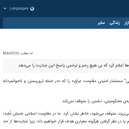
زار
زندگی
سایر
کد مطلب:
85602533