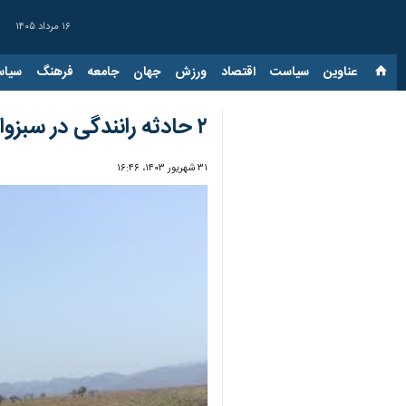
۱۶ مرداد ۱۴۰۵
عناوین‌
سیاست
اقتصاد
ورزش
جهان
جامعه
فرهنگ
سیاس
۲ حادثه رانندگی در سبزوار ۹ مصدوم داشت
۳۱ شهریور ۱۴۰۳، ۱۶:۴۶