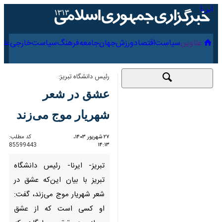
۱۶ مرداد ۱۴۰۵
عناوین‌
سیاست
اقتصاد
ورزش
جهان
جامعه
فرهنگ
سیاس
رئیس دانشگاه تبریز:
عشق در شعر شهریار
موج می‌زند
۲۷ شهریور ۱۴۰۳،
کد مطلب:
85599443
۱۴:۱۳
تبریز- ایرنا- رئیس دانشگاه تبریز با
بیان این‌که عشق در شعر شهریار
موج می‌زند، گفت: او کسی است
که از عشق مجازی به حقیقی و
جایگاهی که لایقش بود، رسید.