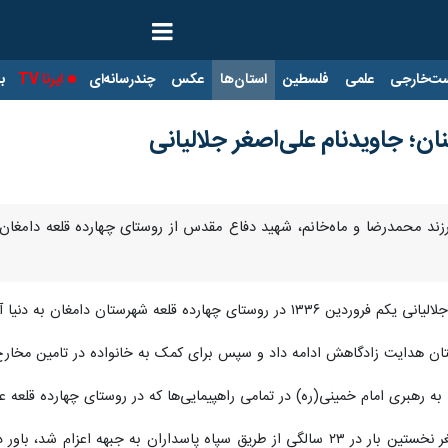
ت‌خارجی
علمی
فلسطین
استان‌ها
عکس
چندرسانه‌ای
ایرنا TV
با
ان؛ جاویدنام علی‌اصغر جلالیانی
 فرزند محمدرضا و ماه‌خانم، شهید دفاع مقدس از روستای چهارده قلعه دام
ارده قلعه شهرستان دامغان به دنیا آمد و ۲ برادر و چهار خواهر داشت.
ستان هدایت زادگاهش ادامه داد و سپس برای کمک به خانواده در تامین مخارج
ی به رهبری امام خمینی(ره) در تمامی راهپیمایی‌ها که در روستای چهارده قل
بردار شهید جلالیانی نقل می‌کند: علی‌اصغر نخستین بار در ۲۳ سالگی از طریق سپ