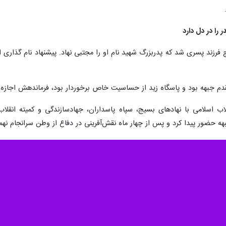
را در دل دارد
ن ازدواج فرزند پسری شد که پدربزرگ شهید نام او را مجتبی نهاد. پیشنهاد نام گذا
م جبهه بود و پاسگاه زید از حساسیت خاص برخوردار بود، فرماندهش اجازه 
اب اسلامی با نهادهای بسیج، سپاه پاسداران، جهادسازندگی و کمیته انق
ا شکوه، در گلزار شهدای امامزاده محمد دیباج دامغان خاکسپاری شد.