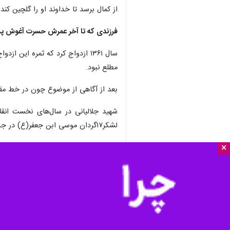
از کمال برسد تا خداوند او را گلچین کند.
فرزندی که تا آخر عمرش حسرت آغوش پدر 
سال ۱۳۶۱ ازدواج کرد که ثمره ای
مطلع نبود.
بعد از آگاهی از موضوع چون در خط مقد
شهید جلالیانی در سال‌های نخست انقل
لشکر۱۷گردان موسی ابن جعفر(ع) در جبهه حضور پیدا کرد و پس از چهار ماه نقش‌آفرینی در دفاع از وطن سرانجام نهم فروردین سال ۱۳۶۲ در پاسگاه زید براثر اصابت ترکش به شهادت رسید.
×
پیکر پاک شهید جلالیانی پس از تشییع ب