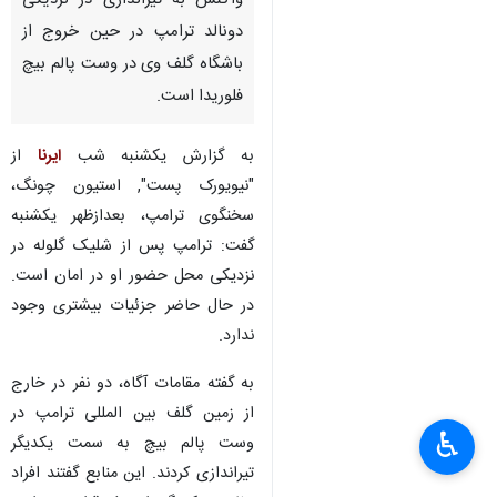
واکنش به تیراندازی در نزدیکی
دونالد ترامپ در حین خروج از
باشگاه گلف وی در وست پالم بیچ
فلوریدا است.
به گزارش یکشنبه شب
ایرنا
از
"نیویورک پست", استیون چونگ،
سخنگوی ترامپ، بعدازظهر یکشنبه
گفت: ترامپ پس از شلیک گلوله در
نزدیکی محل حضور او در امان است.
در حال حاضر جزئیات بیشتری وجود
ندارد.
به گفته مقامات آگاه، دو نفر در خارج
از زمین گلف بین المللی ترامپ در
♿︎
وست پالم بیچ به سمت یکدیگر
تیراندازی کردند. این منابع گفتند افراد