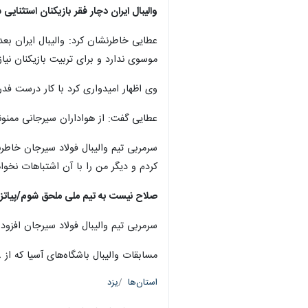
والیبال ایران دچار فقر بازیکنان استثنای
عطایی خاطرنشان کرد: والیبال ایران بع
موسوی ندارد و برای تربیت بازیکنان نیاز
وی اظهار امیدواری کرد با کار درست فدرا
عطایی گفت: از هواداران سیرجانی ممنون
سرمربی تیم والیبال فولاد سیرجان خاطر
کردم و دیگر من را با آن اشتباهات نخوا
صلاح نیست به تیم ملی ملحق شوم/پیاتز
سرمربی تیم والیبال فولاد سیرجان افزود
مسابقات والیبال باشگاه‌های آسیا که از ۱۸ شهریور با حضور هشت تیم در یزد آغاز شده بود به قهرمانی فولاد سیرجان به پایان رسید. شهداب یزد دوم و نماینده اندونزی سوم شد.
استان‌ها
یزد