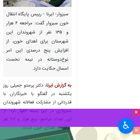
سبزوار- ایرنا - رییس پایگاه انتقال
خون سبزوار گفت: مراجعه ۶ هزار
و ۱۳۵ نفر از شهروندان این
شهرستان برای اهدای خون، از
افزایش پنج درصدی این امر
نوع‌دوستانه در نیمه نخست
امسال حکایت دارد.
به گزارش ایرنا
،‌ دکتر پرستو جمیلی روز
یکشنبه در گفتگو با خبرنگاران با
قدردانی از مشارکت فعالانه شهروندان
سبزواری در این زمینه اظهار کرد:‌ از
×
این تعداد مراجع،‌ پنج هزار و ۲۱۲ نفر
♿︎
موفق به اهدای خون شدند.
×