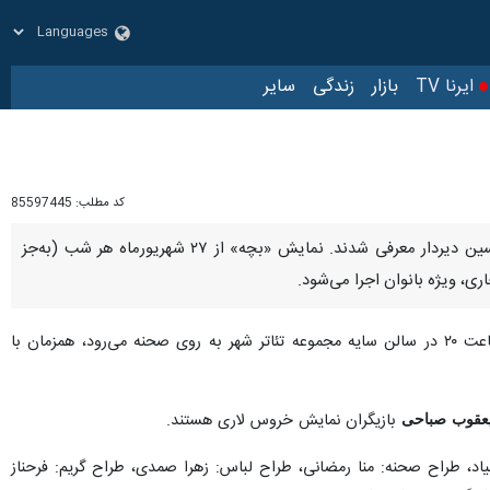
زار
زندگی
سایر
کد مطلب:
85597445
تهران- ایرنا- همزمان با رونمایی از پوستر، عوامل نمایش خروس لاری به نویسندگی مهدی زندیه و کارگردانی حسین دیردار معرفی شدند. نمایش «بچه» از ۲۷ شهریورماه هر شب (به‌جز
که از دوم مهر ماه ساعت ۲۰ در سالن سایه مجموعه تئاتر شهر به روی صحنه می‌رود، همزمان با رونمایی
باحی
بازیگران نمایش خروس لاری هستند.
یاد، طراح صحنه: منا رمضانی، طراح لباس: زهرا صمدی، طراح گریم: فرحناز