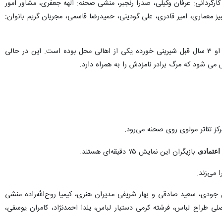
رگردانی: عرفان وکیلی، صدرا رنجبر، منشی صحنه: الهه جعفری، مشاور امور
یز معماری، امیر قادری، علی گودینی، حمیدرضا قاسمی، مجریان گریم بانوان:
در خلاصه نمایش «خروس لاری» آمده است: دختر یک خانواده پس از تحصیلش در تهران، به شهر خود باز میگردد. او ۳ سال قبل شیرینی خورده یکی از اهالی محل بوده است. این در حالی
می شود که مرگ برادر نامزدش را به همراه دارد.
دی
بازیگران این نمایش ۷۵ دقیقه‌ای هستند.
 می‌زند.
جودی، سعید صادقی و بهار شریفی مدیران هنری، کیمیا روح‌الله‌زاده منشی
لی طراح لباس، فرشته کرمی دستیار لباس، یلدا احمدنژاد، کامران یوسفی،