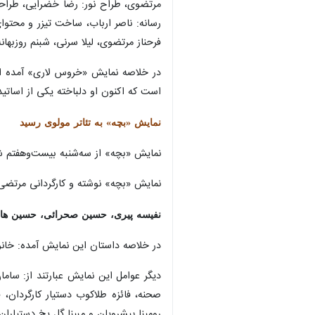
مرتضوی، طراح نور: رضا خضرایی، طراحی 
رسانه: ناصر ارباب، ساخت تیزر و محتوای
فرحناز مرتضوی، لیلا سرنی، شبنم روزبهان
است که اکنون او دلباخته یکی از اساتی
نمایش «بچه» به تئاتر مولوی رسید
نمایش «بچه» از سه‌شنبه بیست‌وهفتم شه
نمایش «بچه» نوشته و کارگردانی مرتضی فرهادنیا، از ۲۷ شهریورماه هر شب (به‌جز شنبه‌ها) ساعت ۲۰ در سالن اصلی
نفیسه پیری، حسین صحرائی، حسین هاشم‌پو
در خلاصه داستان این نمایش آمده: خانواد
دیگر عوامل این نمایش عبارتند از: سام
صحنه، فائزه طلاکوب دستیار کارگردان،
رومینا پیشرویان و مبینا گل یخ دستیاران