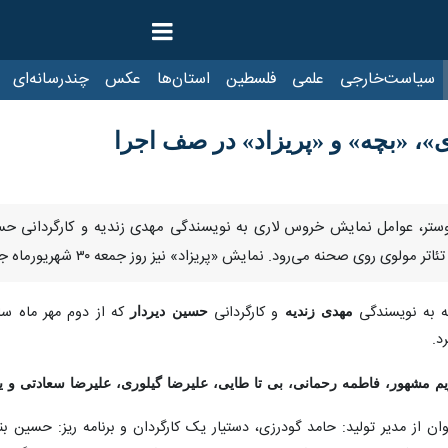
ت‌خارجی
علمی
فلسطین
استان‌ها
عکس
چندرسانه‌ای
ایرنا TV
با
 «بچه» و «پریزاد» در صف اجرا
ه نویسندگی
مهدی زندیه
و کارگردانی
حسین دیردار
شهور، فاطمه رحمانی، بی تا طایی، علیرضا گیلوری، علیرضا سعادتی و یعقوب ص
ن از مدیر تولید: حامد گودرزی، دستیار یک کارگردان و برنامه ریز: حسین بن