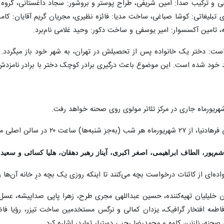
و ترکیب صدا: امین شریفی، طراح پوستر و بروشور: سجاد داغستانی، گروه کا
 تبلیغاتی: کوشا صباغی، ساخت مدیا: فائزه نظیری، مجریان گریم آقایان: کامب
ه، تامین آکسسوار: امیر یوسفی و ساخت دکور: وحید غلامی نام‌برد.
د خود شده است. این موضوع باعث درگیری برادر کوچک دختر با برادر نامزدش 
ریورماه جاری در مرکز تئاتر مولوی روی صحنه خواهد رفت.
 مرکز تئاتر مولوی روی صحنه می‌رود.
ر، الطاف ابراهیمی، اصغر اکبری، آیناز رهبر دهقان، هلیا کسائی و سعید اعتما
ه‌ای از کائنات درخواست بچه می‌کنند تا اینکه روزی یک بچه درِ خانه آن‌ها را
ان خلیلیان تهیه‌کننده، حسین عبداللهی مجری طرح، زهرا پاپی صداپیشه، عسل 
 فاطمه افتخار گرافیک، یزدان کمالی و نرگس مستخدمین ساخت تیزر، رؤیا فاض
 صحنه، نازنین کاوه و محمدرضا رجبی دستیار تولید، اشاره کرد.