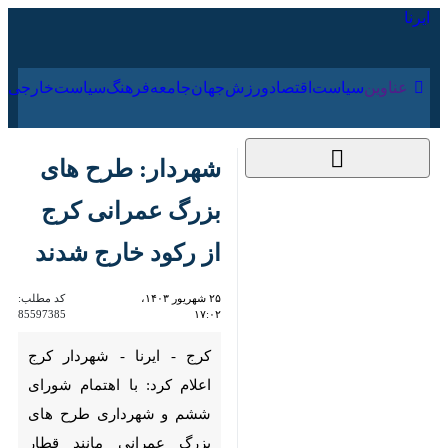
۱۸ مرداد ۱۴۰۵
عناوین‌
سیاست
اقتصاد
ورزش
جهان
جامعه
فرهنگ
شهردار: طرح های بزرگ
عمرانی کرج از رکود
خارج شدند
۲۵ شهریور ۱۴۰۳،
کد مطلب:
85597385
۱۷:۰۲
کرج - ایرنا - شهردار کرج اعلام
کرد: با اهتمام شورای ششم و
شهرداری طرح های بزرگ
عمرانی مانند قطار شهری و آزاد