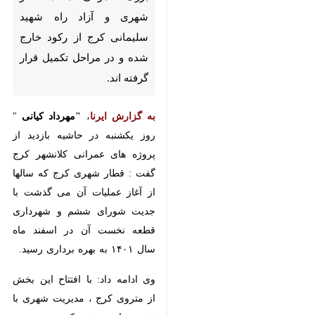
راه شهید سلیمانی کرج از رکود
خارج شده و در مراحل تکمیل
قرار گرفته اند.
به گزارش ایرنا
"مهرداد کیانی
،
" روز
یکشنبه در حاشیه بازدید از پروژه های
عمرانی کلانشهر کرج گفت : قطار
شهری کرج که سالها از آغاز عملیات
آن می گذشت با جدیت شورای
ششم و شهرداری قطعه نخست آن
در اسفند ماه سال ۱۴۰۱ به بهره
برداری رسید.
×
وی ادامه داد: با افتتاح این بخش از
متروی کرج ، مدیریت شهری با خیز
♿︎
×
جهادی خود کمر همت به تکمیل
قطعه دوم این خط ریلی بست و