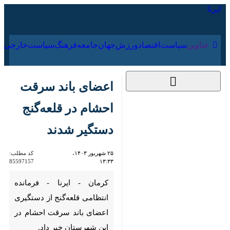
۱۸ مرداد ۱۴۰۵
عناوین‌
سیاست
اقتصاد
ورزش
جهان
جامعه
فرهنگ
اعضای باند سرقت
احشام در قلعه‌گنج
دستگیر شدند
۲۵ شهریور ۱۴۰۳،
کد مطلب:
85597157
۱۳:۳۳
کرمان - ایرنا - فرمانده انتظامی
قلعه‌گنج از دستگیری اعضای باند
سرقت احشام در این شهرستان
خبر داد.