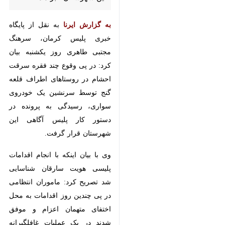
به گزارش ایرنا
به نقل از پایگاه خبری
پلیس کرمان، سرهنگ مجتبی طاهری
روز یکشنبه بیان کرد: در پی وقوع
چند فقره سرقت احشام در روستاهای
اطراف قلعه گنج توسط سرنشین یک
خودروی سواری، رسیدگی به پرونده
در دستور کار پلیس آگاهی این
شهرستان قرار گرفت.
وی با بیان اینکه با انجام اقدامات
پلیسی هویت سارقان شناسایی شد
تصریح کرد: ماموران انتظامی در پی
چندین روز اقدامات به محل اختفای
×
متهمان اعزام و موفق شدند در یک
♿︎
عملیات غافلگیرانه سه سارق احشام را
×
دستگیر کنند.