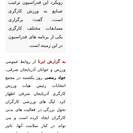
مسابقات مختلف کارگری یکی از
برنامه های فدراسیون در این زمینه
است.
به گزارش ایرنا
از روابط عمومی ورزش
و جوانان آذربایجان شرقی،
جواد
رمضی
روز یکشنبه در مجمع انتخابات
رئیس هیات ورزش کارگری آذربایجان
شرقی اظهار کرد: لیگ های ورزشی
کارگران تحول بزرگی در فعالیت های
بدنی کارگران ایجاد کرده است و می
تواند در کنار سلامت آنها، تاثیر بسزایی
در تولید نیز داشته باشد.
وی با بیان اینکه هیات آذربایجان
♿︎
×
شرقی همواره در رده های برتر کشور
قرار داشته و این نشان دهنده