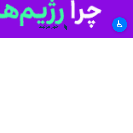
ورزش زورخانه ای و کشتی
پهلوانی
♿︎
اخبار مرتبط
مسابقات ورزش‌های زو
ارومیه- ایرنا- مسابق
قم به عنوان میزبان 
قم- ایرنا- رئیس هیات 
نظر شما