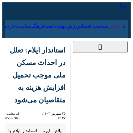
۱۵ مرداد ۱۴۰۵
عناوین‌
سیاست
اقتصاد
ورزش
جهان
جامعه
فرهنگ
سیا
استاندار ایلام: تعلل در
احداث مسکن ملی
موجب تحمیل افزایش
هزینه به متقاصیان
می‌شود
۲۵ شهریور ۱۴۰۳،
کد مطلب:
85596966
۱۲:۳۷
ایلام - ایرنا - استاندار ایلام با