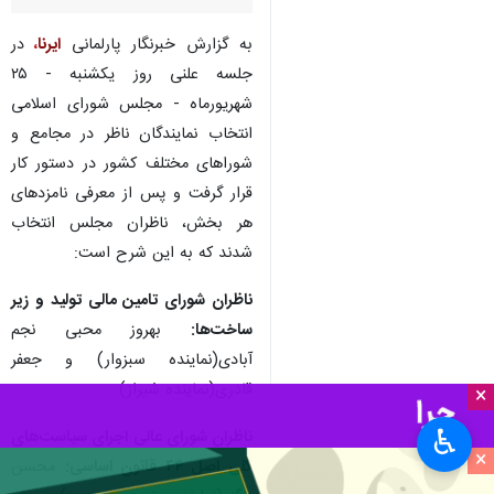
به گزارش خبرنگار پارلمانی
ایرنا
،
در
جلسه علنی روز یکشنبه - ۲۵
شهریورماه - مجلس شورای اسلامی
انتخاب نمایندگان ناظر در مجامع و
شوراهای مختلف کشور در دستور کار
قرار گرفت و پس از معرفی نامزدهای
هر بخش، ناظران مجلس انتخاب
شدند که به این شرح است:
ناظران شورای تامین مالی تولید و زیر
ساخت‌ها:
بهروز محبی نجم
آبادی(نماینده سبزوار) و جعفر
قادری(نماینده شیراز)
×
♿︎
ناظران شورای عالی اجرای سیاست‌های
×
کلی اصل ۴۴ قانون اساسی:
محسن