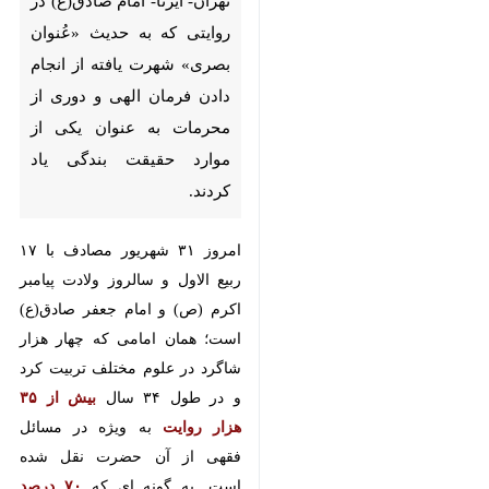
تهران- ایرنا- امام صادق(ع) در
روایتی که به حدیث «عُنوان
بصری» شهرت یافته از انجام دادن
فرمان‌ الهی و دوری از محرمات به
عنوان یکی از موارد حقیقت بندگی
یاد کردند.
امروز ۳۱ شهریور مصادف با ۱۷ ربیع
الاول و سالروز ولادت پیامبر اکرم
(ص) و امام جعفر صادق(ع) است؛
همان امامی که چهار هزار شاگرد در
علوم مختلف تربیت کرد و در طول ۳۴
سال
بیش از ۳۵ هزار روایت
به ویژه
در مسائل فقهی از آن حضرت نقل
شده است. به گونه ای که
۷۰ درصد
♿︎
فقه از امام صادق (ع) است.
در میان
احادیث نقل شده از شیخ الائمه می