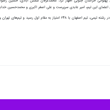
پهلوانی خراسان جنوبی اظهار کرد: محمدعرفان شمس آبادی، حسین رضوا
اعضای این تیم، امیر عابدی سرپرست و علی اصغر اکبری و محمدحسین خدابخ