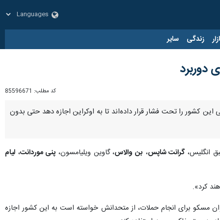
زار
زندگی
سایر
 دوربرد
کد مطلب:
85596671
ین کشور را تحت فشار قرار داده‌اند تا به اوکراین اجازه دهد حتی بدون
سبق انگلیس،
گرانت شاپس
،
بن والاس
، گاوین ویلیامسون،
پنی موردانت
،
لیام
ند کرد».
ان مسکو برای انجام حملات، از متحدانش خواسته است به این کشور اجازه