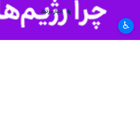
اخبار مرتبط
♿︎
زلنسکی خواستار سرعت
تهران- ایرنا- ولودیمیر
مقام روس: رفع محدود
تهران- ایرنا- اپتی ع
نظر شما