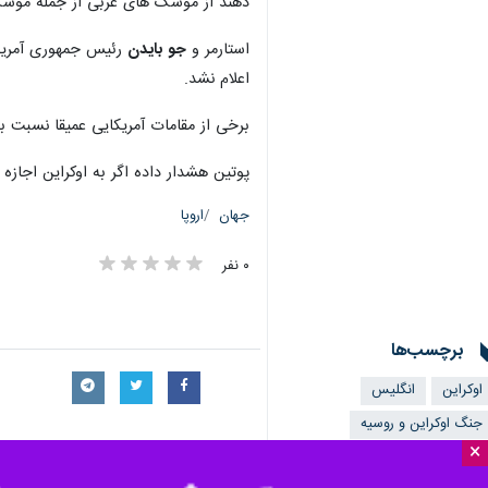
دهند از موشک های غربی از جمله موشک های دوربرد آمریکایی ATACMS و «استورم شدو» (سای
استارمر و
جو بایدن
رئیس جمهوری آمریکا 
اعلام نشد.
برخی از مقامات آمریکایی عمیقا نسبت ب
پوتین هشدار داده اگر به اوکراین اجاز
جهان
اروپا
۰ نفر
برچسب‌ها
اوکراین
انگلیس
جنگ اوکراین و روسیه
×