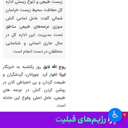
زیست طبیعی و تنوع زیستی اداره
کل حفاظت محیط زیست خراسان
شمالی گفت: عامل تمامی آتش
سوزی عرصه‌های طبیعی مناطق
تحت مدیریت این اداره کل در
سال جاری انسانی و شناسایی
متخلفان در دست انجام است.
روح الله لایق
روز یکشنبه به خبرنگار
ایرنا
اظهار کرد: چوپانان، گردشگران و
طبیعت گردان و بی احتیاطی آنان در
روشن کردن آتش در عرصه های
طبیعی، عامل اصلی وقوع این حادثه
است.
♿︎
×
وی تصریح کرد: امسال ۲ نفر از
چوپانان بی احتیاط که عامل آتش