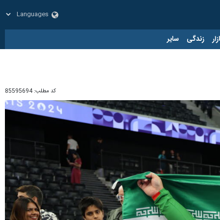
زار
زندگی
سایر
کد مطلب:
85595694