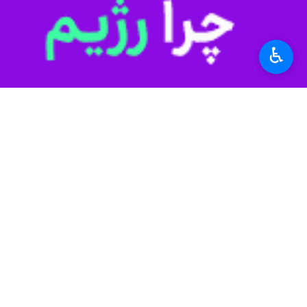
♿︎
تهران- ایرنا- دارنده نشان طلای پارالمپیک ۲۰۲۰ توکیو و ۲۰۲۴ پاریس از تصمیم خود برای ادامه زندگی قهرمانی سخن 
روح‌الله رستمی روز یکشنبه در گفت‌وگو ب
پاراآسیایی هانگژو با تصمیم چینی‌ها طل
وی ادامه داد: تا سه ماه پیش از پارال
مدال به من کمک کردند تشکر کنم. تلاش 
ایران در جدول مدالی داشته باشم.
دارنده نشان طلای پارالمپیک توکیو ایر
آخر حضورم در پاریس دچار تب و لرز شدم
وی که با اقتدار به مدال طلای پاریس رس
کرده تا هر چه سریعتر بهبود پیدا کنم.
رستمی که در سه المپیک لندن، ریو و 