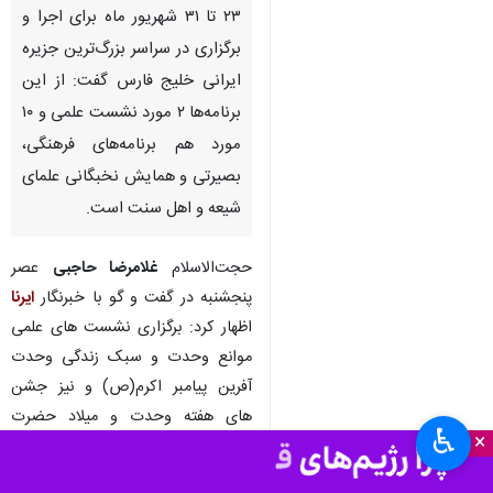
قشم - ایرنا - امام جمعه قشم با
اعلام تدوین‌ ‎۱۲ برنامه فرهنگی و
بصیرتی ویژه بزرگداشت هفته
وحدت (۹ تا ۱۷ ربیع الاول) برابر با
۲۳ تا ۳۱ شهریور ماه برای اجرا و
برگزاری در سراسر بزرگ‌ترین جزیره
ایرانی خلیج فارس گفت: از این
برنامه‌ها ۲ مورد نشست علمی و ۱۰
مورد هم برنامه‌های فرهنگی،
بصیرتی و همایش نخبگانی علمای
شیعه و اهل سنت است.
حجت‌الاسلام
غلامرضا حاجبی
عصر
♿︎
×
پنجشنبه در گفت و گو با خبرنگار
ایرنا
اظهار کرد: برگزاری نشست های علمی