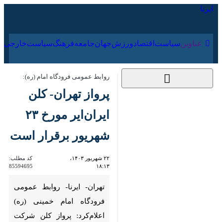
۱۶ مرداد ۱۴۰۵
عناوین‌
سیاست
اقتصاد
ورزش
جهان
جامعه
فرهنگ
سیاس
روابط عمومی فرودگاه امام (ره):
پرواز تهران- کلن ایران‌ایر
مورخ ۲۳ شهریور برقرار
است
۲۲ شهریور ۱۴۰۳، ۱۸:۱۳
کد مطلب:
85594695